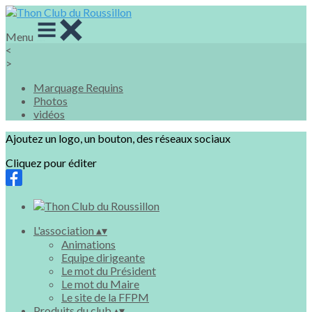
Menu
<
>
Marquage Requins
Photos
vidéos
Ajoutez un logo, un bouton, des réseaux sociaux
Cliquez pour éditer
L'association
▴
▾
Animations
Equipe dirigeante
Le mot du Président
Le mot du Maire
Le site de la FFPM
Produits du club
▴
▾