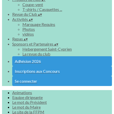
Coupe-vent
T-shirts / Casquettes ...
Revue du Club
▴
▾
Activités
▴
▾
Marquage Requins
Photos
vidéos
Repas
▴
▾
Sponsors et Partenaires
▴
▾
Hebergement Saint-Cyprien
La revue du club
Adhésion 2026
Inscriptions aux Concours
Se connecter
Animations
Equipe dirigeante
Le mot du Président
Le mot du Maire
Le site de la FFPM