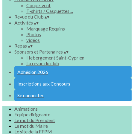
Coupe-vent
T-shirts / Casquettes ...
Revue du Club
▴
▾
Activités
▴
▾
Marquage Requins
Photos
vidéos
Repas
▴
▾
Sponsors et Partenaires
▴
▾
Hebergement Saint-Cyprien
La revue du club
Adhésion 2026
Inscriptions aux Concours
Se connecter
Animations
Equipe dirigeante
Le mot du Président
Le mot du Maire
Le site de la FFPM