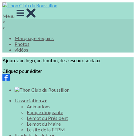
Menu
<
>
Marquage Requins
Photos
vidéos
Ajoutez un logo, un bouton, des réseaux sociaux
Cliquez pour éditer
L'association
▴
▾
Animations
Equipe dirigeante
Le mot du Président
Le mot du Maire
Le site de la FFPM
Produits du club
▴
▾